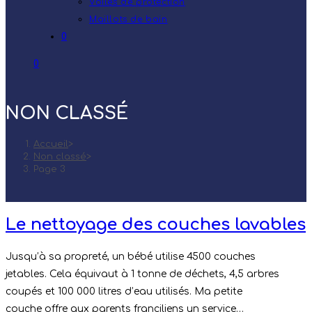
Voiles de protection
Maillots de bain
0
0
NON CLASSÉ
Accueil
>
Non classé
>
Page 3
Le nettoyage des couches lavables
Jusqu’à sa propreté, un bébé utilise 4500 couches
jetables. Cela équivaut à 1 tonne de déchets, 4,5 arbres
coupés et 100 000 litres d’eau utilisés. Ma petite
couche offre aux parents franciliens un service…