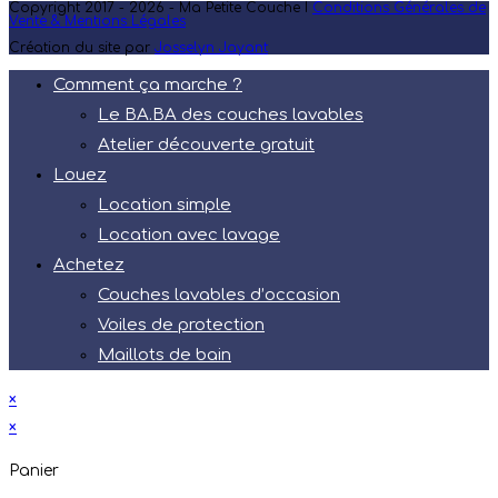
Copyright 2017 - 2026 - Ma Petite Couche I
Conditions Générales de
Vente & Mentions Légales
Création du site par
Josselyn Jayant
Comment ça marche ?
Le BA.BA des couches lavables
Atelier découverte gratuit
Louez
Location simple
Location avec lavage
Achetez
Couches lavables d’occasion
Voiles de protection
Maillots de bain
×
×
Panier