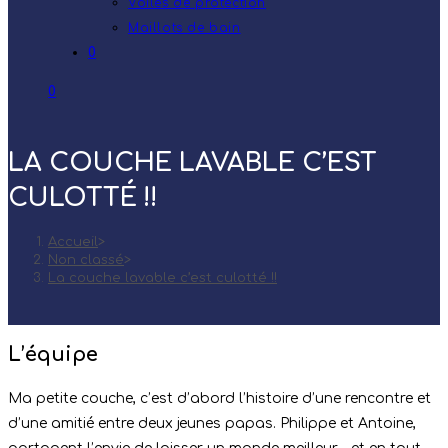
Voiles de protection
Maillots de bain
0
0
LA COUCHE LAVABLE C’EST
CULOTTÉ !!
Accueil
>
Non classé
>
La couche lavable c’est culotté !!
L’équipe
Ma petite couche, c’est d’abord l’histoire d’une rencontre et
d’une amitié entre deux jeunes papas. Philippe et Antoine,