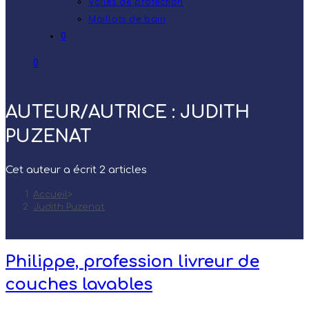
Voiles de protection
Maillots de bain
0
0
AUTEUR/AUTRICE :
JUDITH
PUZENAT
Cet auteur a écrit 2 articles
Accueil
>
Judith Puzenat
Philippe, profession livreur de
couches lavables