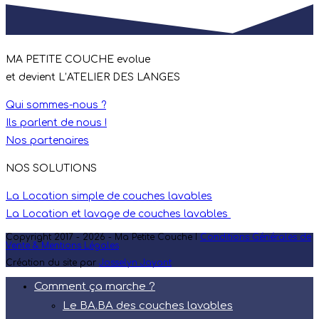
MA PETITE COUCHE evolue
et devient L’ATELIER DES LANGES
Qui sommes-nous ?
Ils parlent de nous !
Nos partenaires
NOS SOLUTIONS
La Location simple de couches lavables
La Location et lavage de couches lavables
Copyright 2017 - 2026 - Ma Petite Couche I
Conditions Générales de
Vente & Mentions Légales
Création du site par
Josselyn Jayant
Comment ça marche ?
Le BA.BA des couches lavables