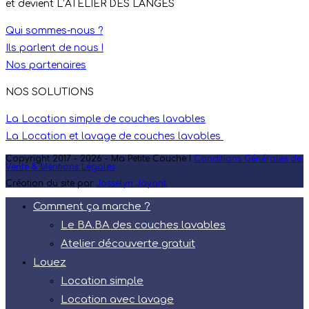
et devient L’ATELIER DES LANGES
Qui sommes-nous ?
Ils parlent de nous !
Nos partenaires
NOS SOLUTIONS
La Location simple de couches lavables
La Location et lavage de couches lavables
Copyright 2017 - 2026 - Ma Petite Couche I
Conditions Générales de
Vente & Mentions Légales
Création du site par
Josselyn Jayant
Comment ça marche ?
Le BA.BA des couches lavables
Atelier découverte gratuit
Louez
Location simple
Location avec lavage