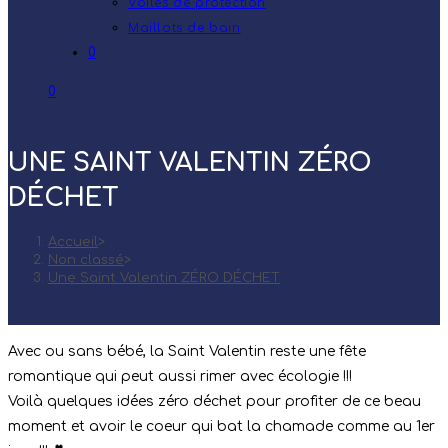
Voiles de protection
Maillots de bain
0
0
UNE SAINT VALENTIN ZÉRO
DÉCHET
Accueil
>
Non classé
>
Une Saint Valentin ZÉRO DÉCHET
Avec ou sans bébé, la Saint Valentin reste une fête
romantique qui peut aussi rimer avec écologie !!!
Voilà quelques idées zéro déchet pour profiter de ce beau
moment et avoir le coeur qui bat la chamade comme au 1er