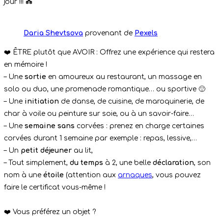
jour !!! 💑
Daria Shevtsova
provenant de
Pexels
❤️ ÊTRE plutôt que AVOIR : Offrez une expérience qui restera
en mémoire !
– Une
sortie
en amoureux au restaurant, un massage en
solo ou duo, une promenade romantique… ou sportive 🙂
– Une
initiation
de danse, de cuisine, de maroquinerie, de
char à voile ou peinture sur soie, ou à un savoir-faire…
– Une
semaine sans
corvées : prenez en charge certaines
corvées durant 1 semaine par exemple : repas, lessive,…
– Un
petit déjeuner
au lit,
– Tout simplement,
du temps
à 2, une belle
déclaration
, son
nom à une
étoile
(attention aux
arnaques
, vous pouvez
faire le certificat vous-même !
❤️ Vous préférez un objet ?