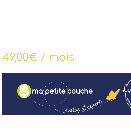
49,00
€
/ mois