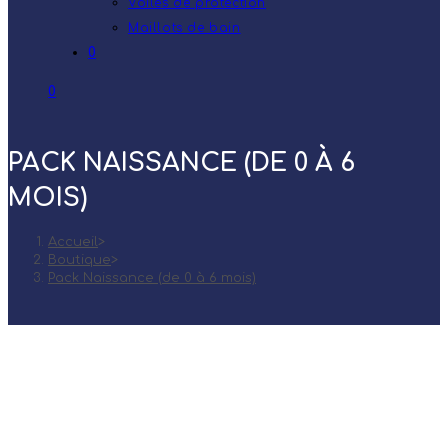
Voiles de protection
Maillots de bain
0
0
PACK NAISSANCE (DE 0 À 6
MOIS)
Accueil
>
Boutique
>
Pack Naissance (de 0 à 6 mois)