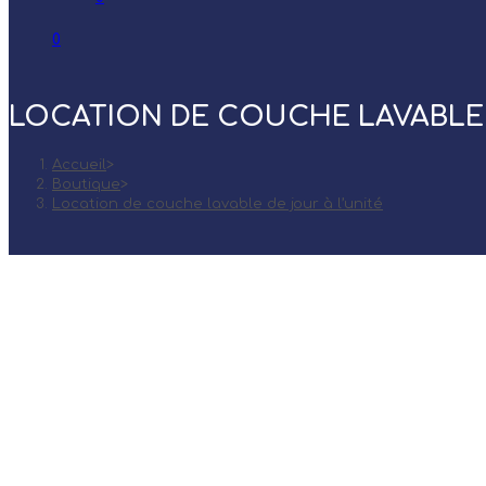
0
LOCATION DE COUCHE LAVABLE 
Accueil
>
Boutique
>
Location de couche lavable de jour à l’unité