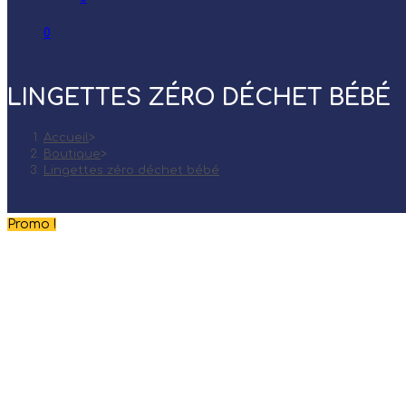
0
LINGETTES ZÉRO DÉCHET BÉBÉ
Accueil
>
Boutique
>
Lingettes zéro déchet bébé
Promo !