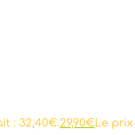
ait : 32,40€.
29,90
€
Le prix