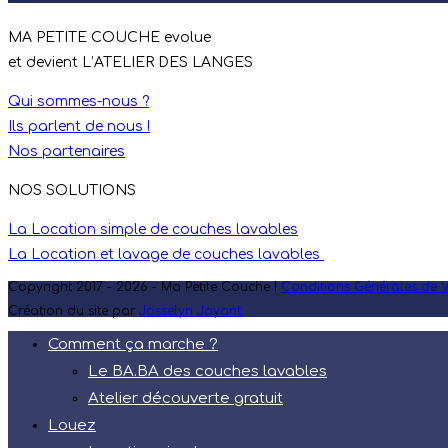
MA PETITE COUCHE evolue
et devient L’ATELIER DES LANGES
Qui sommes-nous ?
Ils parlent de nous !
Nos partenaires
NOS SOLUTIONS
La Location simple de couches lavables
La Location et lavage de couches lavables
Copyright 2017 - 2026 - Ma Petite Couche I
Conditions Générales de V
Création du site par
Josselyn Jayant
Comment ça marche ?
Le BA.BA des couches lavables
Atelier découverte gratuit
Louez