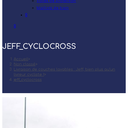
Voiles de protection
Maillots de bain
0
0
JEFF_CYCLOCROSS
Accueil
>
Non classé
>
Livraison de couches lavables : Jeff, bien plus qu’un
livreur cycliste !
>
jeff_cyclocross