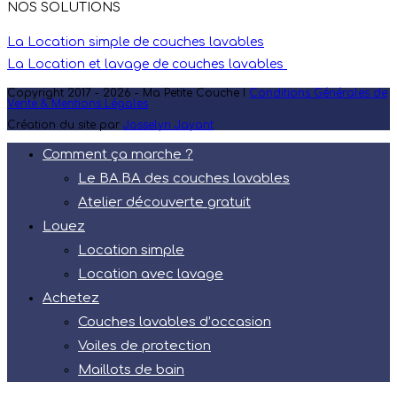
NOS SOLUTIONS
La Location simple de couches lavables
La Location et lavage de couches lavables
Copyright 2017 - 2026 - Ma Petite Couche I
Conditions Générales de
Vente & Mentions Légales
Création du site par
Josselyn Jayant
Comment ça marche ?
Le BA.BA des couches lavables
Atelier découverte gratuit
Louez
Location simple
Location avec lavage
Achetez
Couches lavables d’occasion
Voiles de protection
Maillots de bain