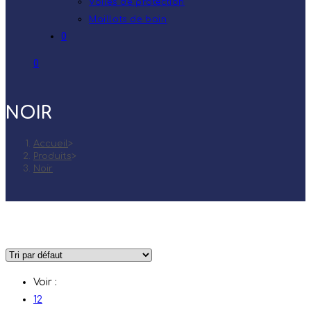
Voiles de protection
Maillots de bain
0
0
NOIR
Accueil
>
Produits
>
Noir
Voir :
12