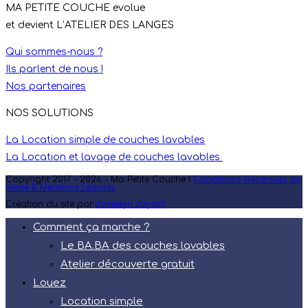
MA PETITE COUCHE evolue
et devient L’ATELIER DES LANGES
Qui sommes-nous ?
Ils parlent de nous !
Nos partenaires
NOS SOLUTIONS
La Location simple de couches lavables
La Location et lavage de couches lavables
Copyright 2017 - 2026 - Ma Petite Couche I
Conditions Générales de
Vente & Mentions Légales
Création du site par
Josselyn Jayant
Comment ça marche ?
Le BA.BA des couches lavables
Atelier découverte gratuit
Louez
Location simple