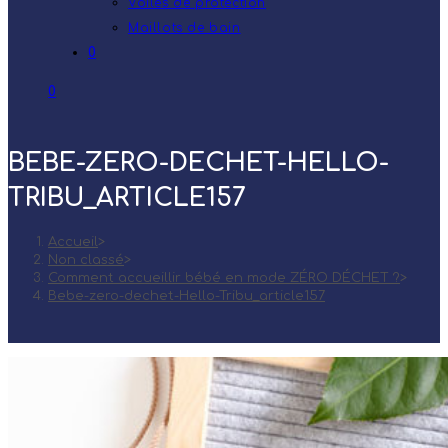
Voiles de protection
Maillots de bain
0
0
BEBE-ZERO-DECHET-HELLO-
TRIBU_ARTICLE157
Accueil
>
Non classé
>
Comment accueillir bébé en mode ZÉRO DÉCHET ?
>
Bebe-zero-dechet-Hello-Tribu_article157